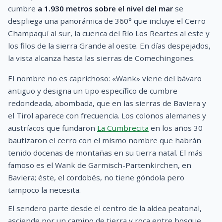
cumbre
a 1.930 metros sobre el nivel del mar
se
despliega una panorámica de 360° que incluye el Cerro
Champaquí al sur, la cuenca del Río Los Reartes al este y
los filos de la sierra Grande al oeste. En días despejados,
la vista alcanza hasta las sierras de Comechingones.
El nombre no es caprichoso: «Wank» viene del bávaro
antiguo y designa un tipo específico de cumbre
redondeada, abombada, que en las sierras de Baviera y
el Tirol aparece con frecuencia. Los colonos alemanes y
austríacos que fundaron
La Cumbrecita
en los años 30
bautizaron el cerro con el mismo nombre que habrán
tenido docenas de montañas en su tierra natal. El más
famoso es el Wank de Garmisch-Partenkirchen, en
Baviera; éste, el cordobés, no tiene góndola pero
tampoco la necesita.
El sendero parte desde el centro de la aldea peatonal,
asciende por un camino de tierra y roca entre bosque