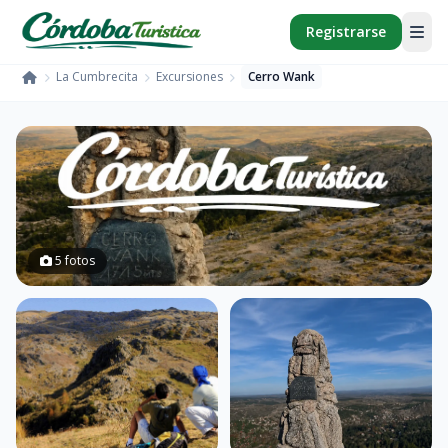
Registrarse
La Cumbrecita
Excursiones
Cerro Wank
Inicio
5 fotos