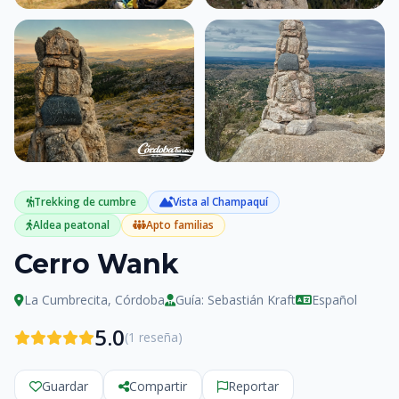
Trekking de cumbre
Vista al Champaquí
Ver todas las fotos
Aldea peatonal
Apto familias
Cerro Wank
La Cumbrecita, Córdoba
Guía: Sebastián Kraft
Español
5.0
(1 reseña)
Guardar
Compartir
Reportar