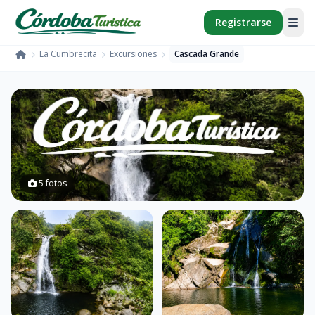
Registrarse
La Cumbrecita
Excursiones
Cascada Grande
Inicio
5 fotos