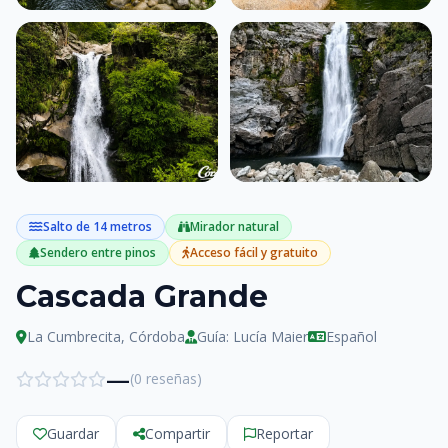
Salto de 14 metros
Mirador natural
Ver todas las fotos
Sendero entre pinos
Acceso fácil y gratuito
Cascada Grande
La Cumbrecita, Córdoba
Guía: Lucía Maier
Español
—
(0 reseñas)
Guardar
Compartir
Reportar