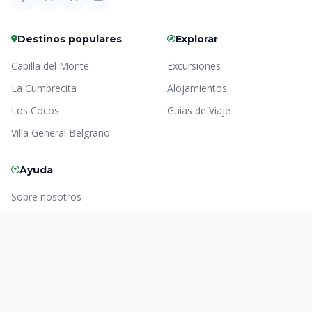
Destinos populares
Explorar
Capilla del Monte
Excursiones
La Cumbrecita
Alojamientos
Los Cocos
Guías de Viaje
Villa General Belgrano
Ayuda
Sobre nosotros
Contacto
Centro de ayuda
Política de privacidad
Acuerdo de usuario