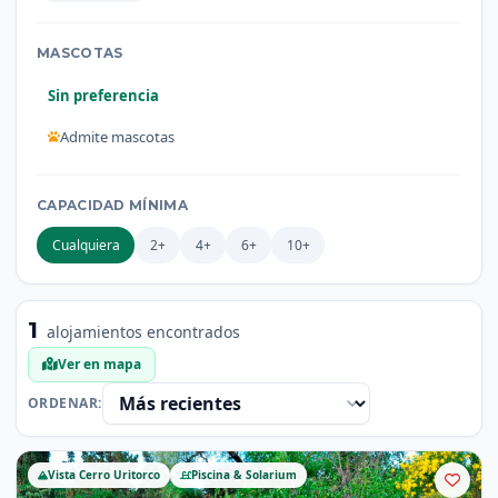
MASCOTAS
Sin preferencia
Admite mascotas
CAPACIDAD MÍNIMA
Cualquiera
2+
4+
6+
10+
1
alojamientos encontrados
Ver en mapa
ORDENAR:
Vista Cerro Uritorco
Piscina & Solarium