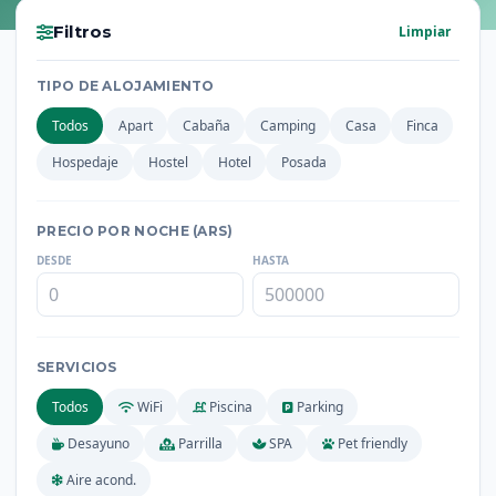
Filtros
Limpiar
TIPO DE ALOJAMIENTO
Todos
Apart
Cabaña
Camping
Casa
Finca
Hospedaje
Hostel
Hotel
Posada
PRECIO POR NOCHE (ARS)
DESDE
HASTA
SERVICIOS
Todos
WiFi
Piscina
Parking
Desayuno
Parrilla
SPA
Pet friendly
Aire acond.